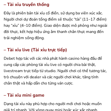
– Tài xỉu truyền thống
Đây là phiên bản tài xỉu cổ điển, sử dụng ba viên xúc xắc.
Người chơi dự đoán tổng điểm sẽ thuộc “tài” (11–17 điểm)
hay “xỉu” (4–10 điểm). Giao diện được mô phỏng như ngoài
đời thực, kết hợp hiệu ứng âm thanh chân thực mang đến
trải nghiệm sống động.
– Tài xỉu live (Tài xỉu trực tiếp)
Debet hợp tác với các nhà phát hành casino hàng đầu để
cung cấp các phòng tài xỉu live có người chia bài thật,
livestream trực tiếp từ studio. Người chơi có thể tương tác,
trò chuyện với dealer và các người chơi khác, tăng tính
chân thật và hấp dẫn cho từng ván cược.
– Tài xỉu mini game
Dạng tài xỉu này phù hợp cho người mới chơi hoặc muốn
giải trí nhanh. Với vòng quay mini hoặc xúc xắc nhanh,