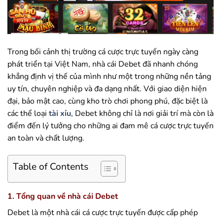
Trong bối cảnh thị trường cá cược trực tuyến ngày càng
phát triển tại Việt Nam, nhà cái Debet đã nhanh chóng
khẳng định vị thế của mình như một trong những nền tảng
uy tín, chuyên nghiệp và đa dạng nhất. Với giao diện hiện
đại, bảo mật cao, cùng kho trò chơi phong phú, đặc biệt là
các thể loại
tài xỉu
, Debet không chỉ là nơi giải trí mà còn là
điểm đến lý tưởng cho những ai đam mê cá cược trực tuyến
an toàn và chất lượng.
Table of Contents
1. Tổng quan về nhà cái Debet
Debet là một nhà cái cá cược trực tuyến được cấp phép