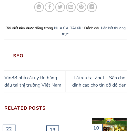
Bài viết này được đăng trong
NHÀ CÁI TÀI XỈU
. Đánh dấu
liên kết thường
trực
.
SEO
Vin88 nhà cái uy tín hàng
Tài xỉu tại Zbet – Sân chơi
đầu tại thị trường Việt Nam
đỉnh cao cho tín đồ đỏ đen
RELATED POSTS
10
22
13