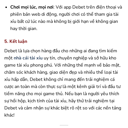
Chơi mọi lúc, mọi nơi
: Với app Debet trên điện thoại và
phiên bản web di động, người chơi có thể tham gia tài
xỉu bất cứ lúc nào mà không bị giới hạn về không gian
hay thời gian.
5. Kết luận
Debet là lựa chọn hàng đầu cho những ai đang tìm kiếm
một
nhà cái tài xỉu
uy tín, chuyên nghiệp và sở hữu kho
game tài xỉu phong phú. Với những thế mạnh về bảo mật,
chăm sóc khách hàng, giao diện đẹp và nhiều thể loại tài
xỉu hấp dẫn, Debet không chỉ mang đến trải nghiệm cá
cược an toàn mà còn thực sự là một kênh giải trí và đầu tư
tiềm năng cho mọi game thủ. Nếu bạn là người yêu thích
sự hồi hộp, kịch tính của tài xỉu, hãy thử trải nghiệm tại
Debet và cảm nhận sự khác biệt rõ rệt so với các nền tảng
khác!