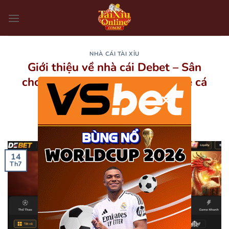
Bỏ
qua
nội
dung
NHÀ CÁI TÀI XỈU
Giới thiệu về nhà cái Debet – Sân
chơi đỉnh cao cho người đam mê cá
×
cược
ĐĂNG VÀO
14/07/2025
BỞI
SEO
14
Th7