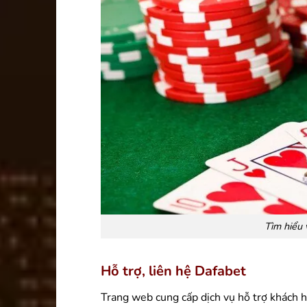
Tìm hiểu 
Hỗ trợ, liên hệ Dafabet
Trang web cung cấp dịch vụ hỗ trợ khách h