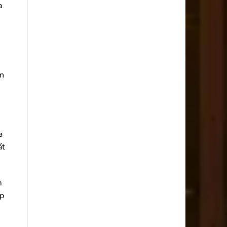
a
òn
a
ất
m
ép