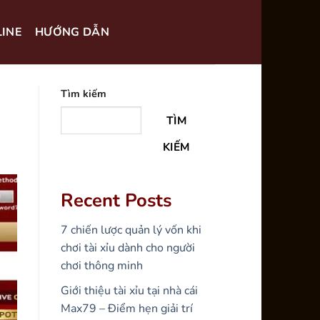
LINE
HƯỚNG DẪN
Tìm kiếm
TÌM
KIẾM
Recent Posts
7 chiến lược quản lý vốn khi
chơi tài xỉu dành cho người
chơi thông minh
Giới thiệu tài xỉu tại nhà cái
Max79 – Điểm hẹn giải trí