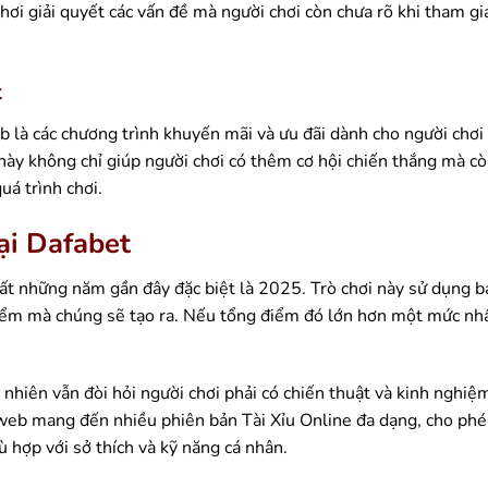
hơi giải quyết các vấn đề mà người chơi còn chưa rõ khi tham gi
t
là các chương trình khuyến mãi và ưu đãi dành cho người chơi
này không chỉ giúp người chơi có thêm cơ hội chiến thắng mà c
uá trình chơi.
ại Dafabet
nhất những năm gần đây đặc biệt là 2025. Trò chơi này sử dụng b
điểm mà chúng sẽ tạo ra. Nếu tổng điểm đó lớn hơn một mức nh
y nhiên vẫn đòi hỏi người chơi phải có chiến thuật và kinh nghiệ
 web mang đến nhiều phiên bản Tài Xỉu Online đa dạng, cho ph
ù hợp với sở thích và kỹ năng cá nhân.