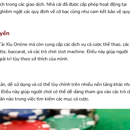
h trong các giao dịch. Nhà cái đã được cấp phép hoạt động tại
nghiêm ngặt các quy định về cờ bạc cũng như cam kết bảo vệ qu
uyến
Tài Xỉu Online mà còn cung cấp các dịch vụ cá cược thể thao, các
tte, baccarat, và các trò chơi slot machine. Điều này giúp người
iải trí tùy theo sở thích của mình.
iản, dễ sử dụng và có thể tùy chỉnh trên nhiều nền tảng khác nh
 Điều này giúp người chơi có thể dễ dàng tham gia vào các trò c
ăn nào trong việc tìm kiếm các mục cá cược.