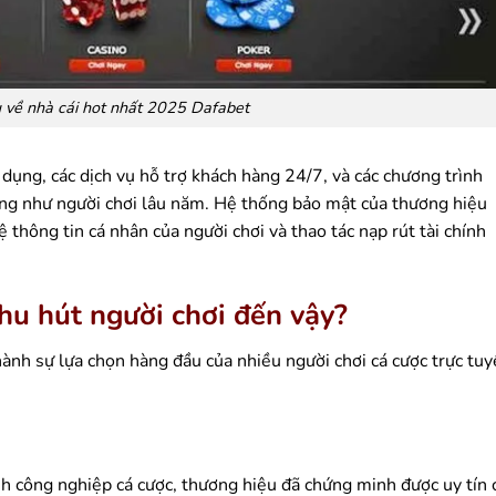
u về nhà cái hot nhất 2025 Dafabet
dụng, các dịch vụ hỗ trợ khách hàng 24/7, và các chương trình
ng như người chơi lâu năm. Hệ thống bảo mật của thương hiệu
ệ thông tin cá nhân của người chơi và thao tác nạp rút tài chính
thu hút người chơi đến vậy?
hành sự lựa chọn hàng đầu của nhiều người chơi cá cược trực tuy
h công nghiệp cá cược, thương hiệu đã chứng minh được uy tín 