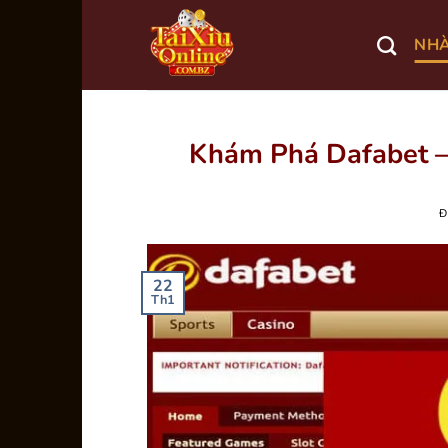
Bỏ
qua
NHÀ
nội
dung
Khám Phá Dafabet –
Đ
22
Th1