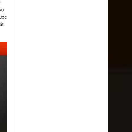
ờ
vụ
ược
ất