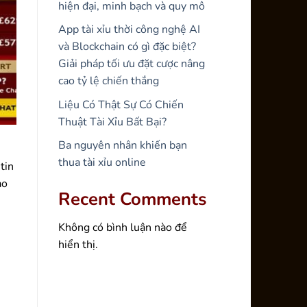
hiện đại, minh bạch và quy mô
App tài xỉu thời công nghệ AI
và Blockchain có gì đặc biệt?
Giải pháp tối ưu đặt cược nâng
cao tỷ lệ chiến thắng
Liệu Có Thật Sự Có Chiến
Thuật Tài Xỉu Bất Bại?
Ba nguyên nhân khiến bạn
thua tài xỉu online
tin
ao
Recent Comments
Không có bình luận nào để
hiển thị.