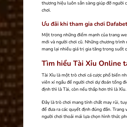
thương hiệu luôn sẵn sàng giúp đỡ người c
chơi.
Ưu đãi khi tham gia chơi Dafabe
Một trong những điểm mạnh của trang web 
mới và người chơi cũ. Những chương trình 
mang lại nhiều giá trị gia tăng trong suốt q
Tìm hiểu Tài Xỉu Online t
Tài Xỉu là một trò chơi cá cược phổ biến 
viên xí ngầu để người chơi dự đoán tổng 
định thì là Tài, còn nếu thấp hơn thì là Xỉu.
Đây là trò chơi mang tính chất may rủi, tu
để đưa ra các quyết định đúng đắn. Trang
người chơi thoải mái lựa chọn hình thức ph