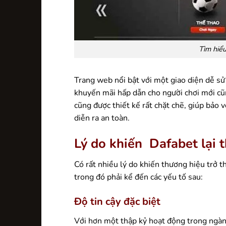
Tìm hiể
Trang web nổi bật với một giao diện dễ sử 
khuyến mãi hấp dẫn cho người chơi mới cũ
cũng được thiết kế rất chặt chẽ, giúp bảo v
diễn ra an toàn.
Lý do khiến Dafabet lại 
Có rất nhiều lý do khiến thương hiệu trở t
trong đó phải kể đến các yếu tố sau:
Độ tin cậy đặc biệt
Với hơn một thập kỷ hoạt động trong ngàn