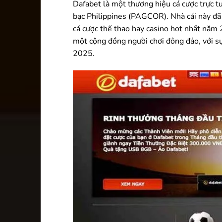
Dafabet là một thương hiệu cá cược trực t
bạc Philippines (PAGCOR). Nhà cái này đã h
cá cược thể thao hay casino hot nhất năm
một cộng đồng người chơi đông đảo, với sự
2025.