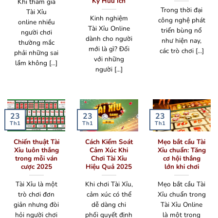
Kỳ Hữu Ích
Khi tham gia
Trong thời đại
Tài Xỉu
Kinh nghiệm
công nghệ phát
online nhiều
Tài Xỉu Online
triển bùng nổ
người chơi
dành cho người
như hiện nay,
thường mắc
mới là gì? Đối
các trò chơi [...]
phải những sai
với những
lầm không [...]
người [...]
23
23
23
Th1
Th1
Th1
Chiến thuật Tài
Cách Kiểm Soát
Mẹo bắt cầu Tài
Xỉu luôn thắng
Cảm Xúc Khi
Xỉu chuẩn: Tăng
trong mỗi ván
Chơi Tài Xỉu
cơ hội thắng
cược 2025
Hiệu Quả 2025
lớn khi chơi
Tài Xỉu là một
Khi chơi Tài Xỉu,
Mẹo bắt cầu Tài
trò chơi đơn
cảm xúc có thể
Xỉu chuẩn trong
giản nhưng đòi
dễ dàng chi
Tài Xỉu Online
hỏi người chơi
phối quyết định
là một trong