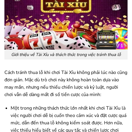
Giới thiệu về Tài Xỉu và thách thức trong việc tránh thua lỗ
Cách tránh thua lỗ khi chơi Tài Xỉu không phải lúc nào cũng
đơn giản. Mặc dù trò chơi này không hoàn toàn dựa vào
may mắn, nhưng nếu thiếu chiến lược và kỷ luật, người
chơi vẫn dễ dàng mất đi số tiền cược của mình:
Một trong những thách thức lớn nhất khi chơi Tài Xỉu là
việc người chơi dễ bị cuốn theo cảm xúc và đặt cược quá
mức, dẫn đến thua lỗ không kiểm soát được. Hơn nữa,
việc thiếu hiểu biết về các quy tắc và chiến lược chơi