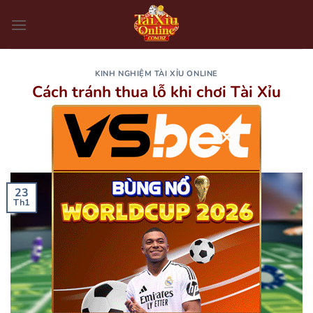
Bỏ
qua
nội
dung
KINH NGHIỆM TÀI XỈU ONLINE
Cách tránh thua lỗ khi chơi Tài Xỉu
hiệu quả và đơn giản
×
ĐĂNG VÀO
23/01/2025
BỞI
SEO
23
Th1