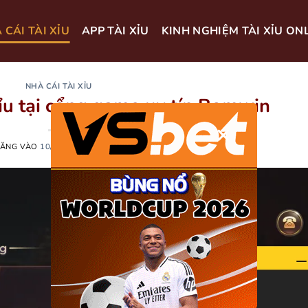
 CÁI TÀI XỈU
APP TÀI XỈU
KINH NGHIỆM TÀI XỈU ON
NHÀ CÁI TÀI XỈU
Xỉu tại cổng game uy tín Bomwin
×
ĂNG VÀO
10/09/2025
BỞI
SEO