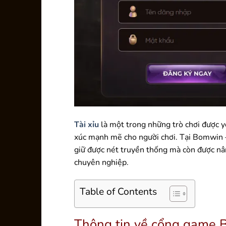
Tài xỉu
là một trong những trò chơi được y
xúc mạnh mẽ cho người chơi. Tại Bomwin – m
giữ được nét truyền thống mà còn được nâ
chuyên nghiệp.
Table of Contents
Thông tin về cổng game