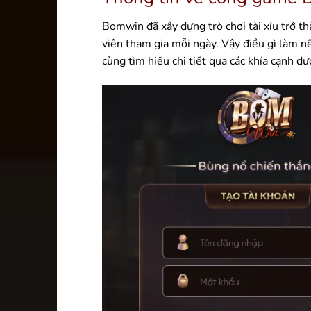
Bomwin đã xây dựng trò chơi tài xỉu trở t
viên tham gia mỗi ngày. Vậy điều gì làm n
cùng tìm hiểu chi tiết qua các khía cạnh dư