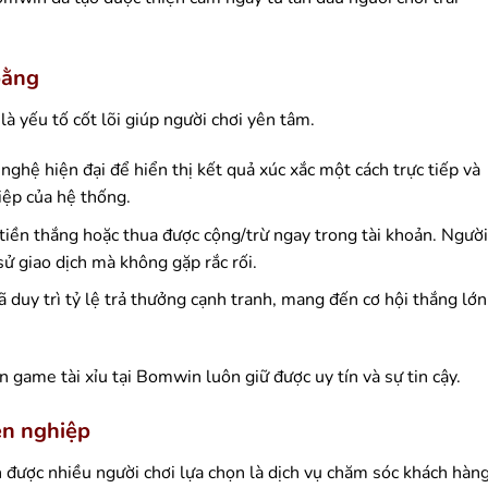
bằng
 là yếu tố cốt lõi giúp người chơi yên tâm.
ghệ hiện đại để hiển thị kết quả xúc xắc một cách trực tiếp và
iệp của hệ thống.
iền thắng hoặc thua được cộng/trừ ngay trong tài khoản. Người
 sử giao dịch mà không gặp rắc rối.
 duy trì tỷ lệ trả thưởng cạnh tranh, mang đến cơ hội thắng lớn
 game tài xỉu tại Bomwin luôn giữ được uy tín và sự tin cậy.
ên nghiệp
được nhiều người chơi lựa chọn là dịch vụ chăm sóc khách hàng