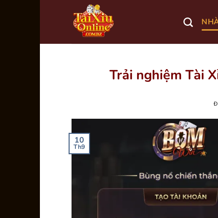
Bỏ
qua
NHÀ
nội
dung
Trải nghiệm Tài 
Đ
10
Th9