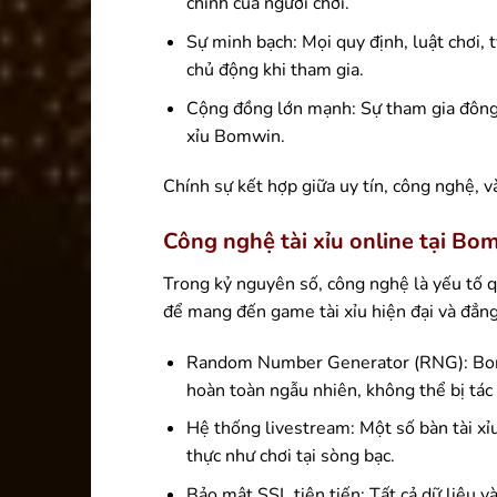
chính của người chơi.
Sự minh bạch: Mọi quy định, luật chơi, 
chủ động khi tham gia.
Cộng đồng lớn mạnh: Sự tham gia đông đ
xỉu Bomwin.
Chính sự kết hợp giữa uy tín, công nghệ, v
Công nghệ tài xỉu online tại Bo
Trong kỷ nguyên số, công nghệ là yếu tố 
để mang đến game tài xỉu hiện đại và đẳng
Random Number Generator (RNG): Bom
hoàn toàn ngẫu nhiên, không thể bị tác
Hệ thống livestream: Một số bàn tài xỉu
thực như chơi tại sòng bạc.
Bảo mật SSL tiên tiến: Tất cả dữ liệu v