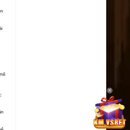
àn
ài
 mẽ
✕
c
ân
về