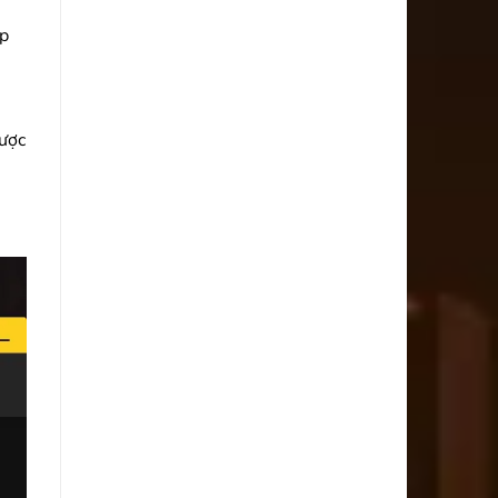
áp
được