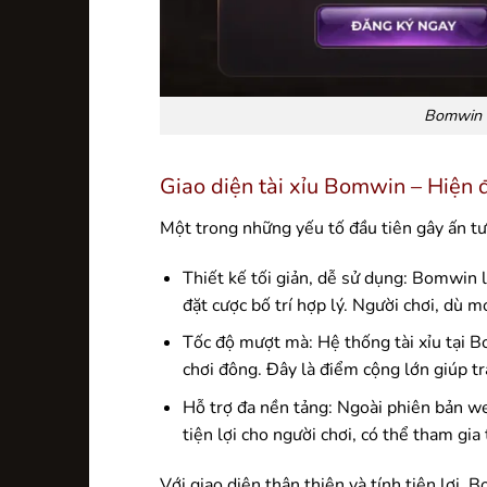
Bomwin c
Giao diện tài xỉu Bomwin – Hiện đ
Một trong những yếu tố đầu tiên gây ấn tượ
Thiết kế tối giản, dễ sử dụng: Bomwin 
đặt cược bố trí hợp lý. Người chơi, dù m
Tốc độ mượt mà: Hệ thống tài xỉu tại B
chơi đông. Đây là điểm cộng lớn giúp trả
Hỗ trợ đa nền tảng: Ngoài phiên bản w
tiện lợi cho người chơi, có thể tham gia 
Với giao diện thân thiện và tính tiện lợi,