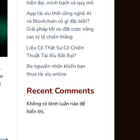
hiện đại, minh bạch và quy mô
App tài xỉu thời công nghệ AI
và Blockchain có gì đặc biệt?
Giải pháp tối ưu đặt cược nâng
cao tỷ lệ chiến thắng
Liệu Có Thật Sự Có Chiến
Thuật Tài Xỉu Bất Bại?
Ba nguyên nhân khiến bạn
.
thua tài xỉu online
ểu
i
Recent Comments
Không có bình luận nào để
hiển thị.