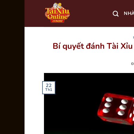
Bỏ
qua
NHÀ
nội
dung
Bí quyết đánh Tài Xỉu
Đ
22
Th1