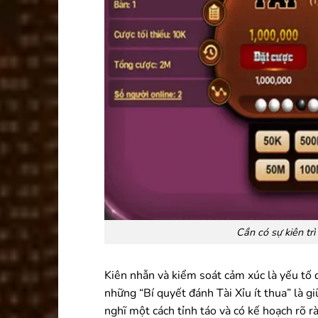
Cần có sự kiên tr
Kiên nhẫn và kiểm soát cảm xúc là yếu tố q
những “Bí quyết đánh Tài Xỉu ít thua” là 
nghĩ một cách tỉnh táo và có kế hoạch rõ r