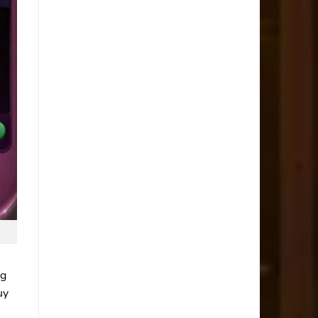
ng
uy