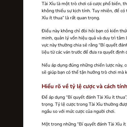
Tài Xỉu là một trò chơi cá cược phổ biến, 
không thiếu sự kịch tính. Tuy nhiên, để có 
Xỉu ít thua” là rất quan trọng.
Điều này không chỉ đòi hỏi bạn có kiến thứ
minh, quản lý vốn hiệu quả và duy trì tâm 
vực này thường chia sẻ rằng “Bí quyết đán
liệu từ các ván trước để đưa ra quyết định 
Nếu áp dụng đúng những chiến lược này, cơ
sẽ giúp bạn có thể tận hưởng trò chơi mà k
Hiểu rõ về tỷ lệ cược và cách tín
Để áp dụng “Bí quyết đánh Tài Xỉu ít thua”,
trọng. Tỷ lệ cược trong Tài Xỉu thường đượ
ngầu so với mức cược của người chơi.
Một trong những “Bí quyết đánh Tài Xỉu ít 