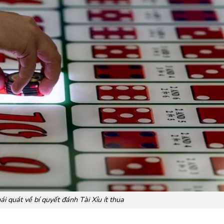
hái quát về bí quyết đánh Tài Xỉu ít thua