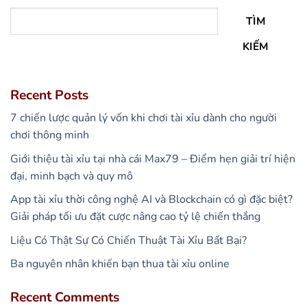
TÌM
KIẾM
Recent Posts
7 chiến lược quản lý vốn khi chơi tài xỉu dành cho người
chơi thông minh
Giới thiệu tài xỉu tại nhà cái Max79 – Điểm hẹn giải trí hiện
đại, minh bạch và quy mô
App tài xỉu thời công nghệ AI và Blockchain có gì đặc biệt?
Giải pháp tối ưu đặt cược nâng cao tỷ lệ chiến thắng
Liệu Có Thật Sự Có Chiến Thuật Tài Xỉu Bất Bại?
Ba nguyên nhân khiến bạn thua tài xỉu online
Recent Comments