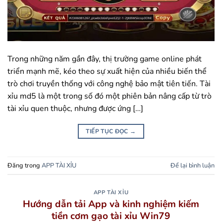
Trong những năm gần đây, thị trường game online phát
triển mạnh mẽ, kéo theo sự xuất hiện của nhiều biến thể
trò chơi truyền thống với công nghệ bảo mật tiên tiến. Tài
xỉu md5 là một trong số đó một phiên bản nâng cấp từ trò
tài xỉu quen thuộc, nhưng được ứng […]
TIẾP TỤC ĐỌC
→
Đăng trong
APP TÀI XỈU
Để lại bình luận
APP TÀI XỈU
Hướng dẫn tải App và kinh nghiệm kiếm
tiền cơm gạo tài xỉu Win79