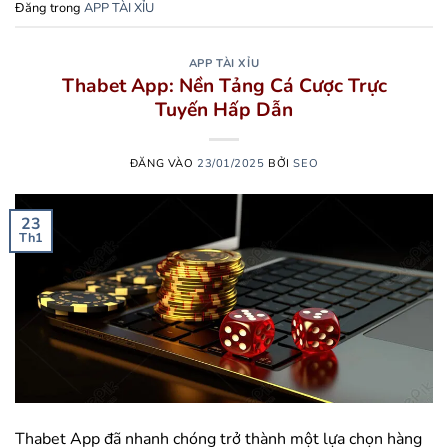
Đăng trong
APP TÀI XỈU
APP TÀI XỈU
Thabet App: Nền Tảng Cá Cược Trực
Tuyến Hấp Dẫn
ĐĂNG VÀO
23/01/2025
BỞI
SEO
23
Th1
Thabet App đã nhanh chóng trở thành một lựa chọn hàng