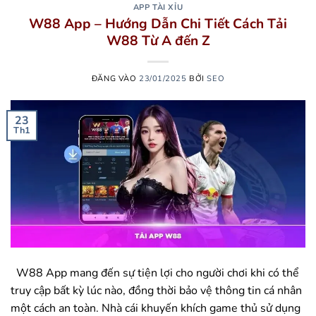
APP TÀI XỈU
W88 App – Hướng Dẫn Chi Tiết Cách Tải
W88 Từ A đến Z
ĐĂNG VÀO
23/01/2025
BỞI
SEO
23
Th1
W88 App mang đến sự tiện lợi cho người chơi khi có thể
truy cập bất kỳ lúc nào, đồng thời bảo vệ thông tin cá nhân
một cách an toàn. Nhà cái khuyến khích game thủ sử dụng