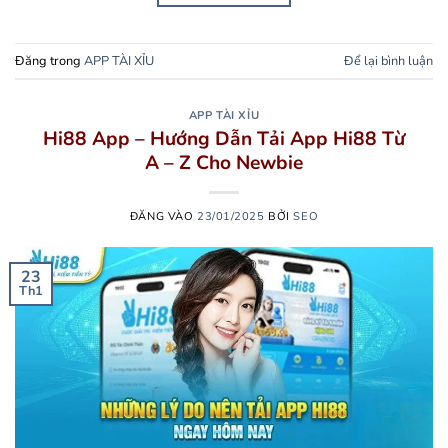
Đăng trong
APP TÀI XỈU
Để lại bình luận
APP TÀI XỈU
Hi88 App – Hướng Dẫn Tải App Hi88 Từ
A – Z Cho Newbie
ĐĂNG VÀO
23/01/2025
BỞI
SEO
23
Th1