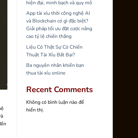
hiện đại, minh bạch và quy mô
App tài xỉu thời công nghệ AI
và Blockchain có gì đặc biệt?
Giải pháp tối ưu đặt cược nâng
cao tỷ lệ chiến thắng
Liệu Có Thật Sự Có Chiến
Thuật Tài Xỉu Bất Bại?
Ba nguyên nhân khiến bạn
thua tài xỉu online
Recent Comments
Không có bình luận nào để
hệ
hiển thị.
và
đến