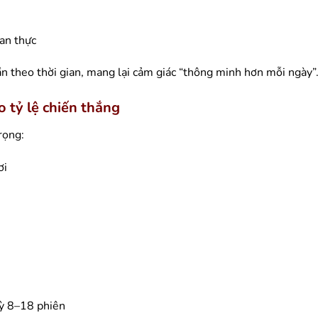
an thực
n theo thời gian, mang lại cảm giác “thông minh hơn mỗi ngày”
o tỷ lệ chiến thắng
rọng:
ơi
kỳ 8–18 phiên