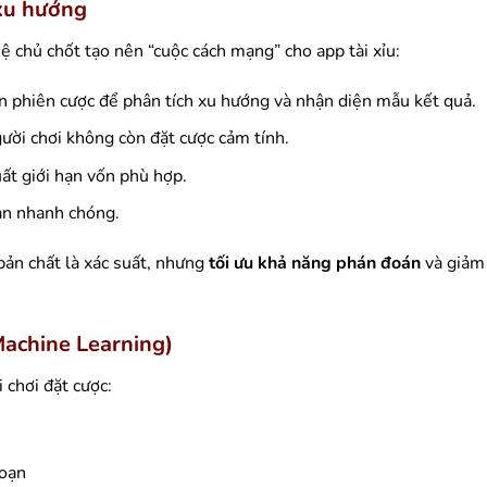
 xu hướng
ệ chủ chốt tạo nên “cuộc cách mạng” cho app tài xỉu:
n phiên cược để phân tích xu hướng và nhận diện mẫu kết quả.
gười chơi không còn đặt cược cảm tính.
ất giới hạn vốn phù hợp.
ản nhanh chóng.
bản chất là xác suất, nhưng
tối ưu khả năng phán đoán
và giảm 
achine Learning)
 chơi đặt cược:
đoạn