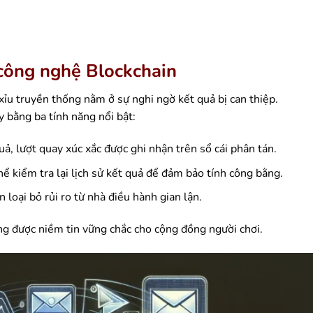
 công nghệ Blockchain
xỉu truyền thống nằm ở sự nghi ngờ kết quả bị can thiệp.
y bằng ba tính năng nổi bật:
uả, lượt quay xúc xắc được ghi nhận trên sổ cái phân tán.
thể kiểm tra lại lịch sử kết quả để đảm bảo tính công bằng.
n loại bỏ rủi ro từ nhà điều hành gian lận.
ựng được niềm tin vững chắc cho cộng đồng người chơi.