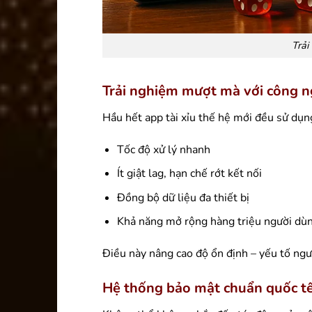
Trải
Trải nghiệm mượt mà với công 
Hầu hết app tài xỉu thế hệ mới đều sử dụn
Tốc độ xử lý nhanh
Ít giật lag, hạn chế rớt kết nối
Đồng bộ dữ liệu đa thiết bị
Khả năng mở rộng hàng triệu người dùn
Điều này nâng cao độ ổn định – yếu tố ngư
Hệ thống bảo mật chuẩn quốc t