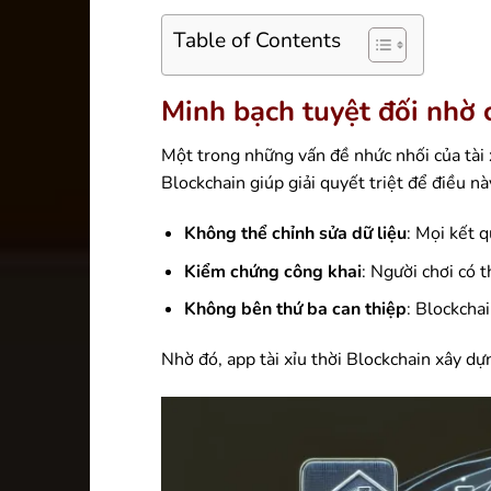
Table of Contents
Minh bạch tuyệt đối nhờ
Một trong những vấn đề nhức nhối của tài 
Blockchain giúp giải quyết triệt để điều nà
Không thể chỉnh sửa dữ liệu
: Mọi kết q
Kiểm chứng công khai
: Người chơi có 
Không bên thứ ba can thiệp
: Blockchai
Nhờ đó, app tài xỉu thời Blockchain xây d