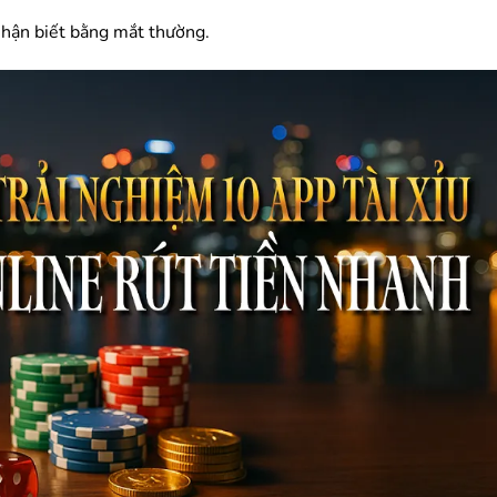
nhận biết bằng mắt thường.