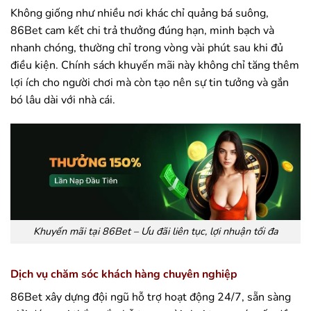
Không giống như nhiều nơi khác chỉ quảng bá suông,
86Bet cam kết chi trả thưởng đúng hạn, minh bạch và
nhanh chóng, thường chỉ trong vòng vài phút sau khi đủ
điều kiện. Chính sách khuyến mãi này không chỉ tăng thêm
lợi ích cho người chơi mà còn tạo nên sự tin tưởng và gắn
bó lâu dài với nhà cái.
Khuyến mãi tại 86Bet – Ưu đãi liên tục, lợi nhuận tối đa
Dịch vụ chăm sóc khách hàng chuyên nghiệp
86Bet xây dựng đội ngũ hỗ trợ hoạt động 24/7, sẵn sàng