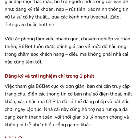
giải đáp mọi thắc mắc, hỗ trợ người chơi trong các vấn đề
như: đăng ký tài khoản, nạp – rút tiền, xác minh thông tin,
xử lý sự cố kỹ thuật… qua các kênh như livechat, Zalo,
Telegram hoặc hotline.
Với tác phong làm việc nhanh gọn, chuyên nghiệp và thân
thiện, 86Bet luôn được đánh giá cao về mức độ hài lòng
trong chăm sóc khách hàng – điều mà không phải nhà cái
nào cũng làm tốt.
Đăng ký và trải nghiệm chỉ trong 1 phút
Việc tham gia 86Bet cực kỳ đơn giản: bạn chỉ cần truy cập
trang chủ, điền các thông tin cơ bản như số điện thoại, mật
khẩu, xác nhận mã OTP là đã có thể đăng nhập và bắt đầu
chơi ngay lập tức. Nhà cái này cũng hỗ trợ nạp rút qua đa
dạng kênh thanh toán, với thời gian xử lý nhanh chóng và
không bị trễ như nhiều cổng game khác.