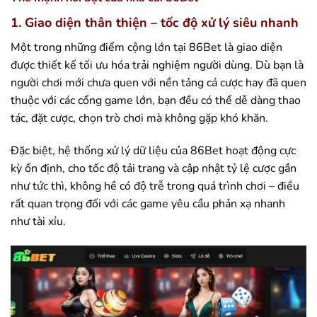
1. Giao diện thân thiện – tốc độ xử lý siêu nhanh
Một trong những điểm cộng lớn tại 86Bet là giao diện
được thiết kế tối ưu hóa trải nghiệm người dùng. Dù bạn là
người chơi mới chưa quen với nền tảng cá cược hay đã quen
thuộc với các cổng game lớn, bạn đều có thể dễ dàng thao
tác, đặt cược, chọn trò chơi mà không gặp khó khăn.
Đặc biệt, hệ thống xử lý dữ liệu của 86Bet hoạt động cực
kỳ ổn định, cho tốc độ tải trang và cập nhật tỷ lệ cược gần
như tức thì, không hề có độ trễ trong quá trình chơi – điều
rất quan trọng đối với các game yêu cầu phản xạ nhanh
như tài xỉu.