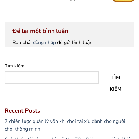
Để lại một bình luận
Bạn phải
đăng nhập
để gửi bình luận.
Tìm kiếm
TÌM
KIẾM
Recent Posts
7 chiến lược quản lý vốn khi chơi tài xỉu dành cho người
chơi thông minh