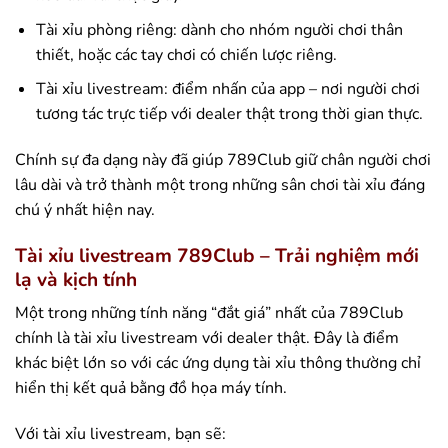
Tài xỉu phòng riêng: dành cho nhóm người chơi thân
thiết, hoặc các tay chơi có chiến lược riêng.
Tài xỉu livestream: điểm nhấn của app – nơi người chơi
tương tác trực tiếp với dealer thật trong thời gian thực.
Chính sự đa dạng này đã giúp 789Club giữ chân người chơi
lâu dài và trở thành một trong những sân chơi tài xỉu đáng
chú ý nhất hiện nay.
Tài xỉu livestream 789Club – Trải nghiệm mới
lạ và kịch tính
Một trong những tính năng “đắt giá” nhất của 789Club
chính là tài xỉu livestream với dealer thật. Đây là điểm
khác biệt lớn so với các ứng dụng tài xỉu thông thường chỉ
hiển thị kết quả bằng đồ họa máy tính.
Với tài xỉu livestream, bạn sẽ: