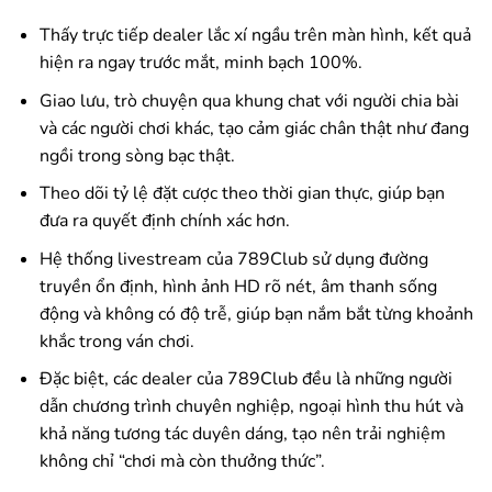
Thấy trực tiếp dealer lắc xí ngầu trên màn hình, kết quả
hiện ra ngay trước mắt, minh bạch 100%.
Giao lưu, trò chuyện qua khung chat với người chia bài
và các người chơi khác, tạo cảm giác chân thật như đang
ngồi trong sòng bạc thật.
Theo dõi tỷ lệ đặt cược theo thời gian thực, giúp bạn
đưa ra quyết định chính xác hơn.
Hệ thống livestream của 789Club sử dụng đường
truyền ổn định, hình ảnh HD rõ nét, âm thanh sống
động và không có độ trễ, giúp bạn nắm bắt từng khoảnh
khắc trong ván chơi.
Đặc biệt, các dealer của 789Club đều là những người
dẫn chương trình chuyên nghiệp, ngoại hình thu hút và
khả năng tương tác duyên dáng, tạo nên trải nghiệm
không chỉ “chơi mà còn thưởng thức”.