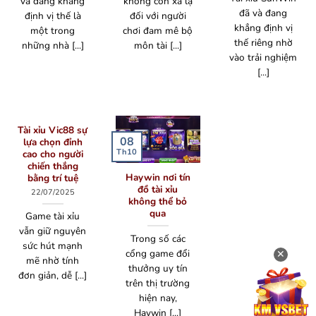
và đang khẳng
không còn xa lạ
đã và đang
định vị thế là
đối với người
khẳng định vị
một trong
chơi đam mê bộ
thế riêng nhờ
những nhà [...]
môn tài [...]
vào trải nghiệm
[...]
Tài xỉu Vic88 sự
08
lựa chọn đỉnh
Th10
cao cho người
chiến thắng
Haywin nơi tín
bằng trí tuệ
đồ tài xỉu
22/07/2025
không thể bỏ
qua
Game tài xỉu
vẫn giữ nguyên
Trong số các
sức hút mạnh
cổng game đổi
✕
mẽ nhờ tính
thưởng uy tín
đơn giản, dễ [...]
trên thị trường
hiện nay,
Haywin [...]