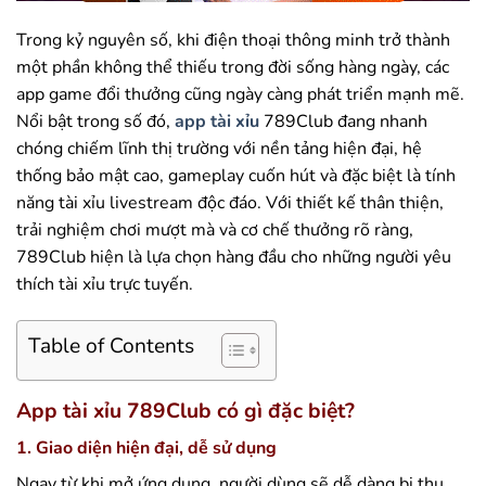
Trong kỷ nguyên số, khi điện thoại thông minh trở thành
một phần không thể thiếu trong đời sống hàng ngày, các
app game đổi thưởng cũng ngày càng phát triển mạnh mẽ.
Nổi bật trong số đó,
app tài xỉu
789Club đang nhanh
chóng chiếm lĩnh thị trường với nền tảng hiện đại, hệ
thống bảo mật cao, gameplay cuốn hút và đặc biệt là tính
năng tài xỉu livestream độc đáo. Với thiết kế thân thiện,
trải nghiệm chơi mượt mà và cơ chế thưởng rõ ràng,
789Club hiện là lựa chọn hàng đầu cho những người yêu
thích tài xỉu trực tuyến.
Table of Contents
App tài xỉu 789Club có gì đặc biệt?
1. Giao diện hiện đại, dễ sử dụng
Ngay từ khi mở ứng dụng, người dùng sẽ dễ dàng bị thu