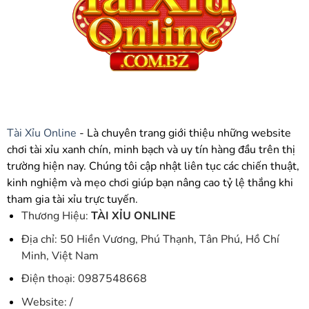
Tài Xỉu Online
- Là chuyên trang giới thiệu những website
chơi tài xỉu xanh chín, minh bạch và uy tín hàng đầu trên thị
trường hiện nay. Chúng tôi cập nhật liên tục các chiến thuật,
kinh nghiệm và mẹo chơi giúp bạn nâng cao tỷ lệ thắng khi
tham gia tài xỉu trực tuyến.
Thương Hiệu:
TÀI XỈU ONLINE
Địa chỉ: 50 Hiền Vương, Phú Thạnh, Tân Phú, Hồ Chí
Minh, Việt Nam
Điện thoại: 0987548668
Website: /