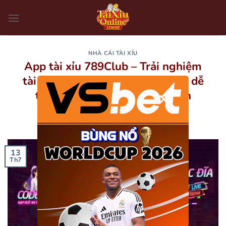
Bỏ
qua
nội
dung
NHÀ CÁI TÀI XỈU
App tài xỉu 789Club – Trải nghiệm
tài xỉu livestream đỉnh cao, chơi dễ
×
trúng lớn, đăng ký siêu nhanh
ĐĂNG VÀO
13/07/2025
BỞI
SEO
13
Th7