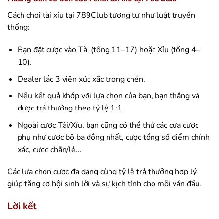
Cách chơi tài xỉu tại 789Club tương tự như luật truyền
thống:
Bạn đặt cược vào Tài (tổng 11–17) hoặc Xỉu (tổng 4–
10).
Dealer lắc 3 viên xúc xắc trong chén.
Nếu kết quả khớp với lựa chọn của bạn, bạn thắng và
được trả thưởng theo tỷ lệ 1:1.
Ngoài cược Tài/Xỉu, bạn cũng có thể thử các cửa cược
phụ như cược bộ ba đồng nhất, cược tổng số điểm chính
xác, cược chẵn/lẻ…
Các lựa chọn cược đa dạng cùng tỷ lệ trả thưởng hợp lý
giúp tăng cơ hội sinh lời và sự kịch tính cho mỗi ván đấu.
Lời kết