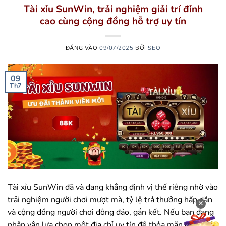
Tài xỉu SunWin, trải nghiệm giải trí đỉnh
cao cùng cộng đồng hỗ trợ uy tín
ĐĂNG VÀO
09/07/2025
BỞI
SEO
09
Th7
Tài xỉu SunWin đã và đang khẳng định vị thế riêng nhờ vào
trải nghiệm người chơi mượt mà, tỷ lệ trả thưởng hấp dẫn
✕
và cộng đồng người chơi đông đảo, gắn kết. Nếu bạn đang
phân vân lựa chọn một địa chỉ uy tín để thỏa mãn đam mê