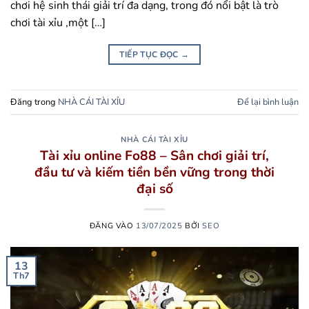
chơi hệ sinh thái giải trí đa dạng, trong đó nổi bật là trò
chơi tài xỉu ,một […]
TIẾP TỤC ĐỌC
→
Đăng trong
NHÀ CÁI TÀI XỈU
Để lại bình luận
NHÀ CÁI TÀI XỈU
Tài xỉu online Fo88 – Sân chơi giải trí,
đầu tư và kiếm tiền bền vững trong thời
đại số
ĐĂNG VÀO
13/07/2025
BỞI
SEO
13
Th7