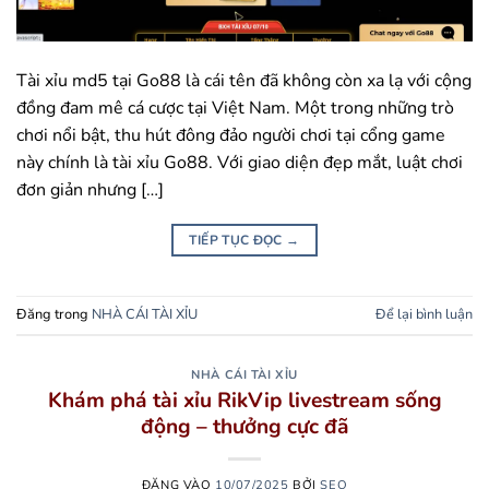
Tài xỉu md5 tại Go88 là cái tên đã không còn xa lạ với cộng
đồng đam mê cá cược tại Việt Nam. Một trong những trò
chơi nổi bật, thu hút đông đảo người chơi tại cổng game
này chính là tài xỉu Go88. Với giao diện đẹp mắt, luật chơi
đơn giản nhưng […]
TIẾP TỤC ĐỌC
→
Đăng trong
NHÀ CÁI TÀI XỈU
Để lại bình luận
NHÀ CÁI TÀI XỈU
Khám phá tài xỉu RikVip livestream sống
động – thưởng cực đã
ĐĂNG VÀO
10/07/2025
BỞI
SEO