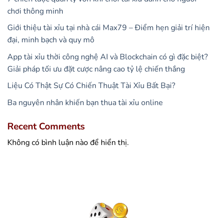
chơi thông minh
Giới thiệu tài xỉu tại nhà cái Max79 – Điểm hẹn giải trí hiện
đại, minh bạch và quy mô
App tài xỉu thời công nghệ AI và Blockchain có gì đặc biệt?
Giải pháp tối ưu đặt cược nâng cao tỷ lệ chiến thắng
Liệu Có Thật Sự Có Chiến Thuật Tài Xỉu Bất Bại?
Ba nguyên nhân khiến bạn thua tài xỉu online
Recent Comments
Không có bình luận nào để hiển thị.