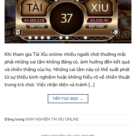
Khi tham gia Tài Xỉu online nhiều người chơi thường mắc
phải những sai lầm không đáng có, ảnh hưởng đến kết quả
và chiến thắng của họ. Những sai lầm này có thể xuất phát
từ sự thiếu kinh nghiệm hoặc không hiểu rõ về chiến thuật
trong trò chơi. Việc nhận diện và tránh […]
TIẾP TỤC ĐỌC
→
Đăng trong
KINH NGHIỆM TÀI XỈU ONLINE