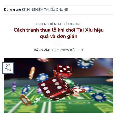
Đăng trong
KINH NGHIỆM TÀI XỈU ONLINE
KINH NGHIỆM TÀI XỈU ONLINE
Cách tránh thua lỗ khi chơi Tài Xỉu hiệu
quả và đơn giản
ĐĂNG VÀO
23/01/2025
BỞI
SEO
23
Th1