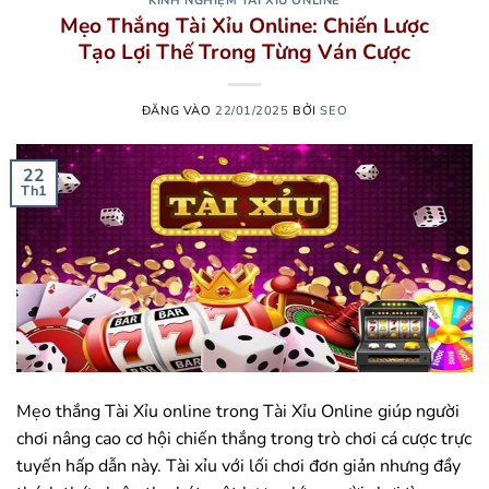
KINH NGHIỆM TÀI XỈU ONLINE
Mẹo Thắng Tài Xỉu Online: Chiến Lược
Tạo Lợi Thế Trong Từng Ván Cược
ĐĂNG VÀO
22/01/2025
BỞI
SEO
22
Th1
Mẹo thắng Tài Xỉu online trong Tài Xỉu Online giúp người
chơi nâng cao cơ hội chiến thắng trong trò chơi cá cược trực
tuyến hấp dẫn này. Tài xỉu với lối chơi đơn giản nhưng đầy