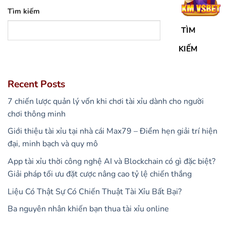
Tìm kiếm
TÌM
KIẾM
Recent Posts
7 chiến lược quản lý vốn khi chơi tài xỉu dành cho người
chơi thông minh
Giới thiệu tài xỉu tại nhà cái Max79 – Điểm hẹn giải trí hiện
đại, minh bạch và quy mô
App tài xỉu thời công nghệ AI và Blockchain có gì đặc biệt?
Giải pháp tối ưu đặt cược nâng cao tỷ lệ chiến thắng
Liệu Có Thật Sự Có Chiến Thuật Tài Xỉu Bất Bại?
Ba nguyên nhân khiến bạn thua tài xỉu online