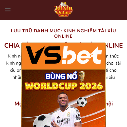
Bỏ
qua
nội
dung
LƯU TRỮ DANH MỤC:
KINH NGHIỆM TÀI XỈU
ONLINE
CHIA SẺ KINH NGHIỆM TÀI XỈU ONLINE
×
Kinh nghiệm
tài xỉu online
là tổng hợp những kiến thức,
kinh nghiệm được tích lũy trong một thời gian dài chơi tài
xỉu online. Tại đây chúng tôi sẽ chia sẽ đến người chơi
những kinh nghiệm quý giá giúp chiến thắng tài xỉu
KINH NGHIỆM TÀI XỈU ONLINE
Mẹo bắt cầu Tài Xỉu chuẩn: Tăng cơ hội
thắng lớn khi chơi
ĐĂNG VÀO
23/01/2025
BỞI
SEO