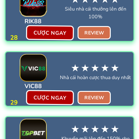
Siêu nhà cái thưởng lên đến
100%
RIK88
CƯỢC NGAY
REVIEW
28
★★★★★
Nhà cái hoàn cược thua duy nhất
VIC88
CƯỢC NGAY
REVIEW
29
★★★★★
Khuyến mãi lên đến 150% cho