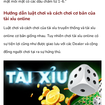
mặt mỗi mặt có các dấu chấm từ 1-6.”
Hướng dẫn luật chơi và cách chơi cơ bản của
tài xỉu online
Luật chơi và cách chơi của tài xỉu truyền thống và tài xỉu
online cơ bản giống nhau. Tuy nhiên chơi tài xỉu online có
sự tiện lợi cũng như được giao lưu với các Dealer và cộng
đồng người chơi tại ra sự hứng thú.