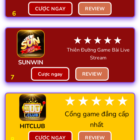
CƯỢC NGAY
REVIEW
6
★★★★★
Thiên Đường Game Bài Live
Stream
SUNWIN
Cược ngay
REVIEW
7
★★★★★
Cổng game đẳng cấp
nhất
HITCLUB
CƯỢC NGAY
REVIEW
8