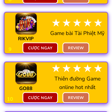
★★★★★
Game bài Tài Phiệt Mỹ
RIKVIP
CƯỢC NGAY
REVIEW
9
★★★★★
Thiên đường Game
online hot nhất
GO88
CƯỢC NGAY
REVIEW
10