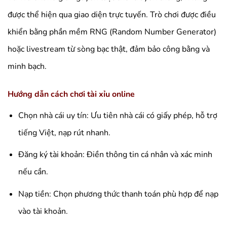
được thể hiện qua giao diện trực tuyến. Trò chơi được điều
khiển bằng phần mềm RNG (Random Number Generator)
hoặc livestream từ sòng bạc thật, đảm bảo công bằng và
minh bạch.
Hướng dẫn cách chơi tài xỉu online
Chọn nhà cái uy tín: Ưu tiên nhà cái có giấy phép, hỗ trợ
tiếng Việt, nạp rút nhanh.
Đăng ký tài khoản: Điền thông tin cá nhân và xác minh
nếu cần.
Nạp tiền: Chọn phương thức thanh toán phù hợp để nạp
vào tài khoản.