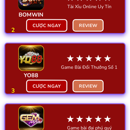
Tài Xỉu Online Uy Tín
BOMWIN
CƯỢC NGAY
REVIEW
2
★★★★★
Game Bài Đổi Thưởng Số 1
YO88
CƯỢC NGAY
REVIEW
3
★★★★★
Game bài đại phú quý