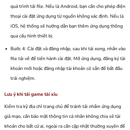
quá trình tải file. Nếu là Android, bạn cần cho phép điện
thoại cài đặt ứng dụng từ nguồn không xác định. Nếu là
iOS, hệ thống sẽ hướng dẫn bạn thêm ứng dụng thông
qua cấu hình thiết bị.
Bước 4: Cài đặt và đăng nhập, sau khi tải xong, nhấn vào
file tải về để tiến hành cài đặt. Mở ứng dụng, đăng ký tài
khoản mới hoặc đăng nhập tài khoản có sẵn để bắt đầu
trải nghiệm.
Lưu ý khi tải game tài xỉu
Kiểm tra kỹ địa chỉ trang chủ để tránh tải nhầm ứng dụng
giả mạo, cần bảo mật thông tin cá nhân không chia sẽ tài
khoản cho bất cứ ai, ngoài ra cần cập nhật thường xuyên để