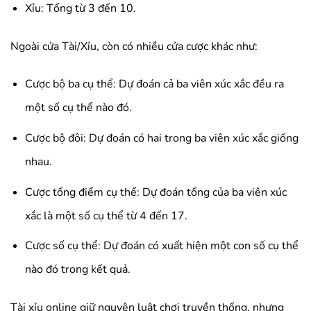
Xỉu: Tổng từ 3 đến 10.
Ngoài cửa Tài/Xỉu, còn có nhiều cửa cược khác như:
Cược bộ ba cụ thể: Dự đoán cả ba viên xúc xắc đều ra
một số cụ thể nào đó.
Cược bộ đôi: Dự đoán có hai trong ba viên xúc xắc giống
nhau.
Cược tổng điểm cụ thể: Dự đoán tổng của ba viên xúc
xắc là một số cụ thể từ 4 đến 17.
Cược số cụ thể: Dự đoán có xuất hiện một con số cụ thể
nào đó trong kết quả.
Tài xỉu online giữ nguyên luật chơi truyền thống, nhưng