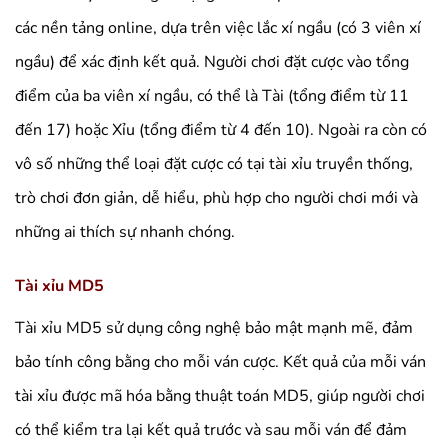
các nền tảng online, dựa trên việc lắc xí ngầu (có 3 viên xí
ngầu) để xác định kết quả. Người chơi đặt cược vào tổng
điểm của ba viên xí ngầu, có thể là Tài (tổng điểm từ 11
đến 17) hoặc Xỉu (tổng điểm từ 4 đến 10). Ngoài ra còn có
vô số những thể loại đặt cược có tại tài xỉu truyền thống,
trò chơi đơn giản, dễ hiểu, phù hợp cho người chơi mới và
những ai thích sự nhanh chóng.
Tài xỉu MD5
Tài xỉu MD5 sử dụng công nghệ bảo mật mạnh mẽ, đảm
bảo tính công bằng cho mỗi ván cược. Kết quả của mỗi ván
tài xỉu được mã hóa bằng thuật toán MD5, giúp người chơi
có thể kiểm tra lại kết quả trước và sau mỗi ván để đảm